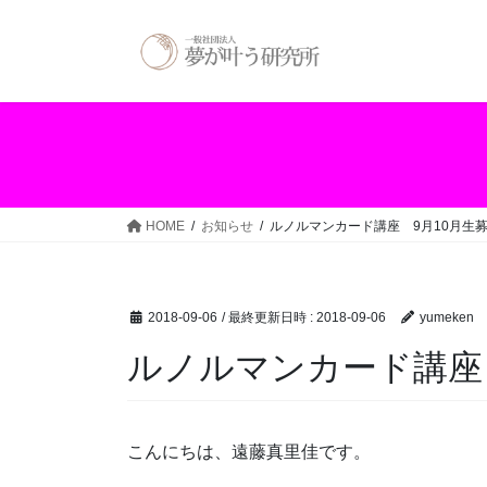
コ
ナ
ン
ビ
テ
ゲ
ン
ー
ツ
シ
へ
ョ
ス
ン
キ
に
ッ
移
HOME
お知らせ
ルノルマンカード講座 9月10月生
プ
動
2018-09-06
/ 最終更新日時 :
2018-09-06
yumeken
ルノルマンカード講座
こんにちは、遠藤真里佳です。