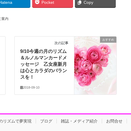
Hatena
Pocket
Copy
ご案内
おすすめ
次の記事
9/10今週の月のリズム
＆ルノルマンカードメ
ッセージ 乙女座新月
は心とカラダのバラン
スを！
2018-09-10
のリズムで夢実現
ブログ
雑誌・メディア紹介
お問合せ