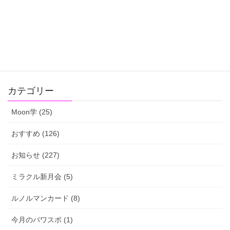
お知らせ
次の記事
3/25今週の月のリズム＆ルノル
マンメッセージ 下弦の月＆水
のグループの人はモテ期到来！
2019-03-26
カテゴリー
Moon学 (25)
おすすめ (126)
お知らせ (227)
ミラクル新月会 (5)
ルノルマンカード (8)
今月のパワスポ (1)