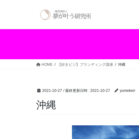
コ
ナ
ン
ビ
テ
ゲ
ン
ー
ツ
シ
へ
ョ
ス
ン
キ
に
ッ
移
HOME
【好きビジ】ブランディング講座
沖縄
プ
動
2021-10-27
/ 最終更新日時 :
2021-10-27
yumeken
沖縄