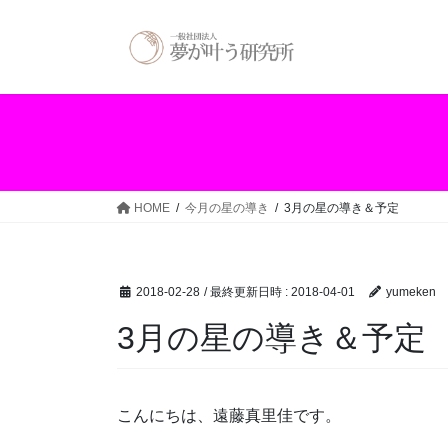
コ
ナ
ン
ビ
テ
ゲ
ン
ー
ツ
シ
へ
ョ
ス
ン
キ
に
ッ
移
HOME
今月の星の導き
3月の星の導き＆予定
プ
動
2018-02-28
/ 最終更新日時 :
2018-04-01
yumeken
3月の星の導き＆予定
こんにちは、遠藤真里佳です。