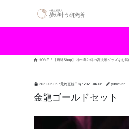
コ
ナ
ン
ビ
テ
ゲ
ン
ー
ツ
シ
へ
ョ
ス
ン
キ
に
ッ
移
HOME
【琉球Shop】 神の島沖縄の高波動グッズをお
プ
動
2021-06-06
/ 最終更新日時 :
2021-06-06
yumeken
金龍ゴールドセット
動
画