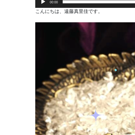
00:00
こんにちは、遠藤真里佳です。
動
画
プ
レ
ー
ヤ
ー