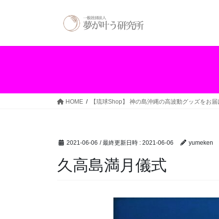
コ
ナ
ン
ビ
テ
ゲ
ン
ー
ツ
シ
へ
ョ
ス
ン
キ
に
ッ
移
HOME
【琉球Shop】 神の島沖縄の高波動グッズをお
プ
動
2021-06-06
/ 最終更新日時 :
2021-06-06
yumeken
久高島満月儀式