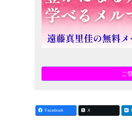
ご
Facebook
X