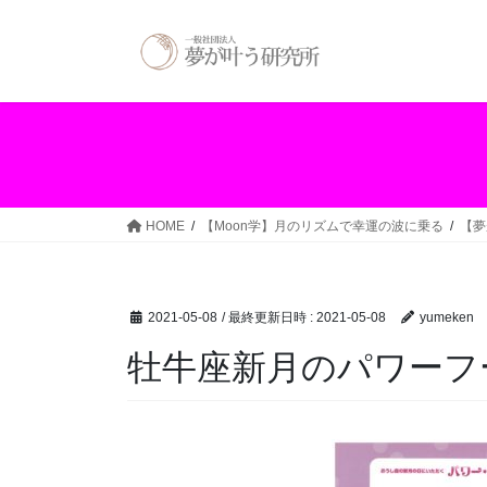
コ
ナ
ン
ビ
テ
ゲ
ン
ー
ツ
シ
へ
ョ
ス
ン
キ
に
ッ
移
HOME
【Moon学】月のリズムで幸運の波に乗る
【夢
プ
動
2021-05-08
/ 最終更新日時 :
2021-05-08
yumeken
牡牛座新月のパワーフ