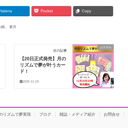
Hatena
Pocket
Copy
の紙
、
新月
おすすめ
次の記事
【20日正式発売】月の
リズムで夢が叶うカー
ド！
2025-11-19
のリズムで夢実現
ブログ
雑誌・メディア紹介
お問合せ