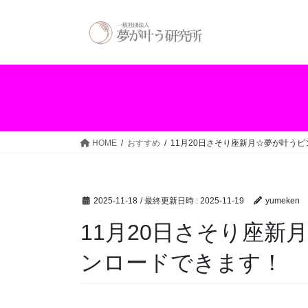
コ
ナ
ン
ビ
テ
ゲ
ン
ー
ツ
シ
へ
ョ
ス
ン
キ
に
ッ
移
HOME
おすすめ
11月20日さそり座新月☆夢が叶う
プ
動
2025-11-18
/ 最終更新日時 :
2025-11-19
yumeken
11月20日さそり座
ンロードできます！