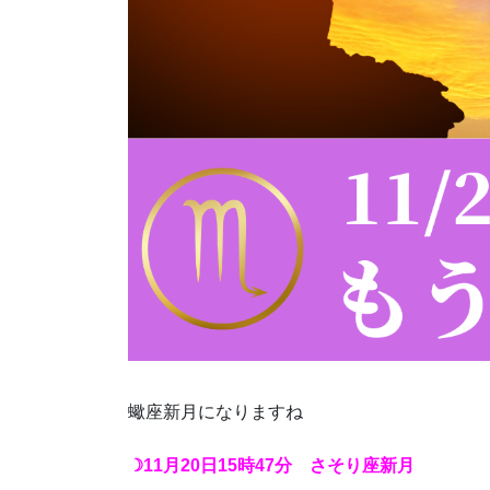
蠍座新月になりますね
☽11月20日15時47分 さそり座新月