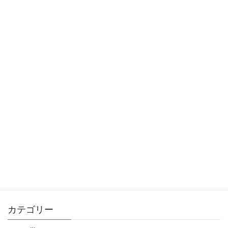
おすすめ
前の記事
7月25日しし座新月☆夢が叶うピ
ンクの紙ダウンロードできま
す！
2025-07-22
おすすめ
次の記事
9月22日乙女座新月☆夢が叶うピ
ンクの紙ダウンロードできま
す！
2025-09-20
カテゴリー