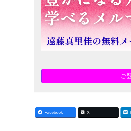
ご
Facebook
X