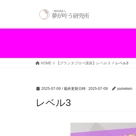
コ
ナ
ン
ビ
テ
ゲ
ン
ー
ツ
シ
へ
ョ
ス
ン
キ
に
ッ
移
HOME
【グランタブロー講座】レベル３
レベル3
プ
動
2025-07-09
/ 最終更新日時 :
2025-07-09
yumeken
レベル3