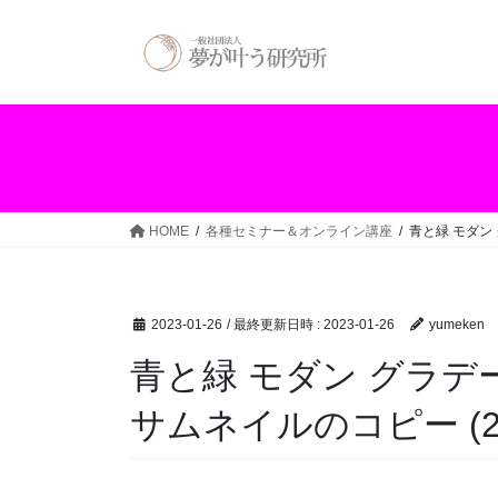
コ
ナ
ン
ビ
テ
ゲ
ン
ー
ツ
シ
へ
ョ
ス
ン
キ
に
ッ
移
HOME
各種セミナー＆オンライン講座
青と緑 モダン 
プ
動
2023-01-26
/ 最終更新日時 :
2023-01-26
yumeken
青と緑 モダン グラデー
サムネイルのコピー (2