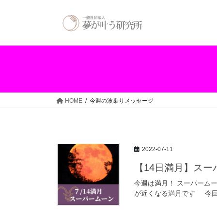
コ
ナ
ン
ビ
テ
ゲ
ン
ー
ツ
シ
へ
ョ
ス
ン
キ
に
ッ
移
HOME
今週の波乗りメッセージ
プ
動
2022-07-11
【14日満月】ス
今週は満月！ スーパームー
が近くなる満月です 今回