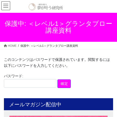
コ
ナ
ン
ビ
テ
ゲ
ン
ー
保護中: ＜レベル1＞グランタブロー
ツ
シ
講座資料
へ
ョ
ス
ン
キ
に
HOME
保護中: ＜レベル1＞グランタブロー講座資料
ッ
移
プ
動
このコンテンツはパスワードで保護されています。閲覧するには
以下にパスワードを入力してください。
パスワード:
メールマガジン配信中