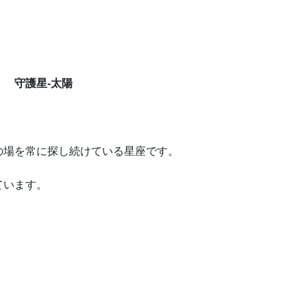
） 守護星-太陽
の場を常に探し続けている星座です。
ています。
供