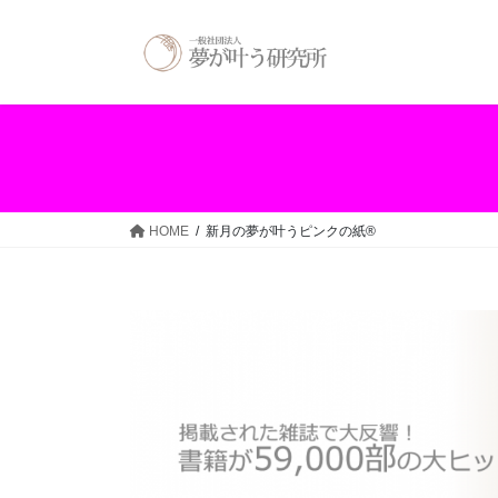
コ
ナ
ン
ビ
テ
ゲ
ン
ー
ツ
シ
へ
ョ
ス
ン
キ
に
ッ
移
HOME
新月の夢が叶うピンクの紙®
プ
動