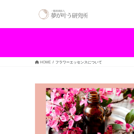
コ
ナ
ン
ビ
テ
ゲ
ン
ー
ツ
シ
へ
ョ
ス
ン
キ
に
ッ
移
HOME
フラワーエッセンスについて
プ
動